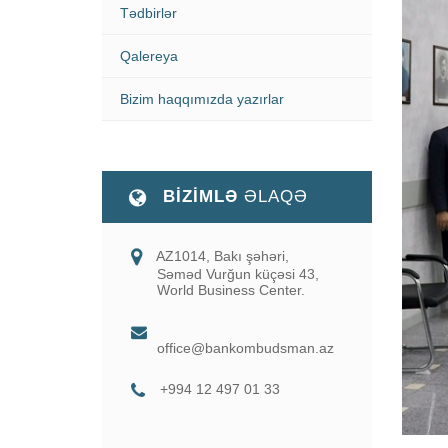
Tədbirlər
Qalereya
Bizim haqqımızda yazırlar
BİZİMLƏ
ƏLAQƏ
AZ1014, Bakı şəhəri,
Səməd Vurğun küçəsi 43,
World Business Center.
office@bankombudsman.az
+994 12 497 01 33