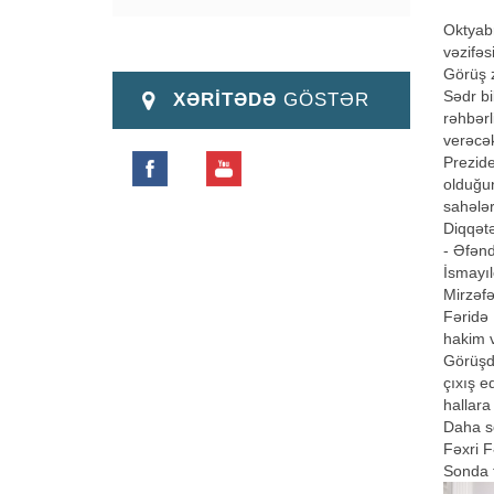
Oktyabr
vəzifəs
Görüş z
Sədr bi
XƏRİTƏDƏ
GÖSTƏR
rəhbərl
verəcək
Prezide
olduğun
sahələ
Diqqətə
- Əfənd
İsmayı
Mirzəf
Fəridə 
hakim v
Görüşd
çıxış e
hallara
Daha so
Fəxri F
Sonda tə