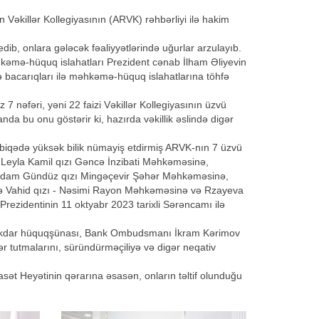
əkillər Kollegiyasının (ARVK) rəhbərliyi ilə hakim
ib, onlara gələcək fəaliyyətlərində uğurlar arzulayıb.
hkəmə-hüquq islahatları Prezident cənab İlham Əliyevin
 və bacarıqları ilə məhkəmə-hüquq islahatlarına töhfə
7 nəfəri, yəni 22 faizi Vəkillər Kollegiyasının üzvü
da bu onu göstərir ki, hazırda vəkillik əslində digər
sabiqədə yüksək bilik nümayiş etdirmiş ARVK-nın 7 üzvü
 Leyla Kamil qızı Gəncə İnzibati Məhkəməsinə,
əndam Gündüz qızı Mingəçevir Şəhər Məhkəməsinə,
ə Vahid qızı - Nəsimi Rayon Məhkəməsinə və Rzayeva
ezidentinin 11 oktyabr 2023 tarixli Sərəncamı ilə
əməkdar hüquqşünası, Bank Ombudsmanı İkram Kərimov
bər tutmalarını, süründürməçiliyə və digər neqativ
sət Heyətinin qərarına əsasən, onların təltif olunduğu