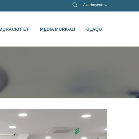
Azərbaycan
MÜRACİƏT ET
MEDİA MƏRKƏZİ
ƏLAQƏ