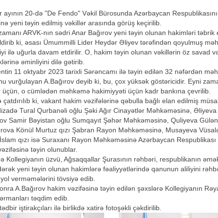
 ayının 20-də "De Fendo" Vəkil Bürosunda Azərbaycan Respublikasının V
inə yeni təyin edilmiş vəkillər arasında görüş keçirilib.
amanı ARVK-nın sədri Anar Bağırov yeni təyin olunan hakimləri təbrik ed
ldirib ki, əsası Ümummilli Lider Heydər Əliyev tərəfindən qoyulmuş mə
iyi ilə uğurla davam etdirilir. O, hakim təyin olunan vəkillərin öz savad
lərinə əminliyini dilə gətirib.
ntin 11 oktyabr 2023 tarixli Sərəncamı ilə təyin edilən 32 nəfərdən məhz 
u vurğulayan A.Bağırov deyib ki, bu, çox yüksək göstəricidir. Eyni zaman
r üçün, o cümlədən məhkəmə hakimiyyəti üçün kadr bankına çevrilib.
 çatdırılıb ki, vakant hakim vəzifələrinə qəbulla bağlı elan edilmiş mü
izadə Tural Qurbanəli oğlu Şəki Ağır Cinayətlər Məhkəməsinə, Əliyeva
lov Samir Bəyistan oğlu Sumqayıt Şəhər Məhkəməsinə, Quliyeva Gül
ərova Könül Murtuz qızı Şabran Rayon Məhkəməsinə, Musayeva Vüsal
İslam qızı isə Suraxanı Rayon Məhkəməsinə Azərbaycan Respublikası Pr
əzifəsinə təyin olunublar.
ə Kollegiyanın üzvü, Ağsaqqallar Şurasının rəhbəri, respublikanın 
dərək yeni təyin olunan hakimlərə fəaliyyətlərində qanunun aliliyini rəh
 yol verməmələrini tövsiyə edib.
nra A.Bağırov hakim vəzifəsinə təyin edilən şəxslərə Kollegiyanın Rəya
ərmanları təqdim edib.
dbir iştirakçıları ilə birlikdə xatirə fotoşəkli çəkdirilib.