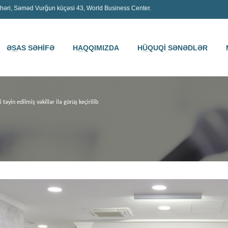
həri, Səməd Vurğun küçəsi 43, World Business Center.
ƏSAS SƏHİFƏ
HAQQIMIZDA
HÜQUQİ SƏNƏDLƏR
təyin edilmiş vəkillər ilə görüş keçirilib