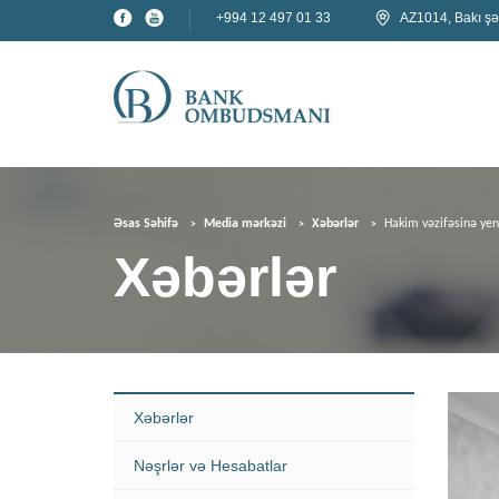
+994 12 497 01 33
AZ1014, Bakı şə
Əsas Səhifə
Media mərkəzi
Xəbərlər
Hakim vəzifəsinə yeni 
Xəbərlər
Xəbərlər
Nəşrlər və Hesabatlar