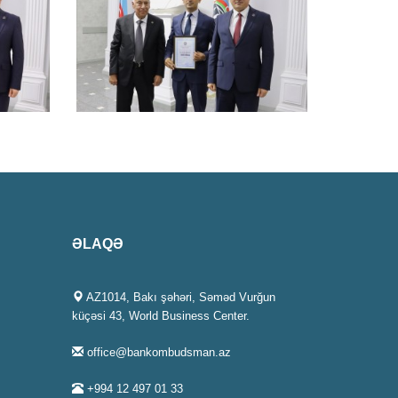
ƏLAQƏ
AZ1014, Bakı şəhəri, Səməd Vurğun
küçəsi 43, World Business Center.
office@bankombudsman.az
+994 12 497 01 33