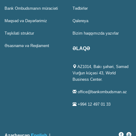
Bank Ombudsmanın müraciəti
Tədbirlər
Məqsəd və Dəyərlərimiz
Qalereya
Təşkilati struktur
Bizim haqqımızda yazırlar
Əsasnamə və Reqlament
ƏLAQƏ
AZ1014, Bakı şəhəri, Səməd
Vurğun küçəsi 43, World
Business Center.
office@bankombudsman.az
+994 12 497 01 33
Azərbaycan
English