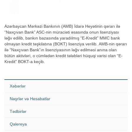
Azərbaycan Mərkəzi Bankının (AMB) İdarə Heyətinin qərarı ilə
“Naxçıvan Bank” ASC-nin müraciəti əsasında onun lisenziyası
ləğv edilib, bankın bazasında yaradılmış “E-Kredit" MMC bank
olmayan kredit təşkilatına (BOKT) lisenziya verilib. AMB-nin qərarı
ilə “Naxçıvan Bank”ın lisenziyasının ləğv edilməsi anına olan
bütün aktivləri, o cümlədən kredit tələbləri hüquqi varisi olan “E-
Kredit" BOKT-a keçib.
Xəbərlər
Nəşrlər və Hesabatlar
Tədbirlər
Qalereya