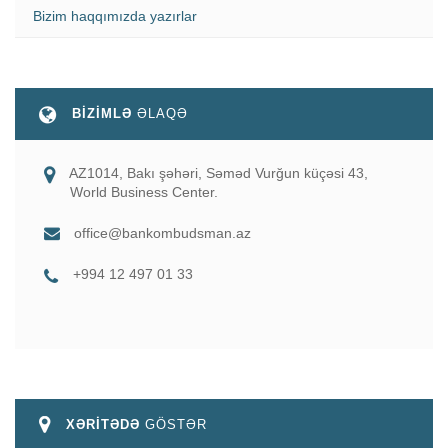
Bizim haqqımızda yazırlar
BİZİMLƏ
ƏLAQƏ
AZ1014, Bakı şəhəri, Səməd Vurğun küçəsi 43,
World Business Center.
office@bankombudsman.az
+994 12 497 01 33
XƏRİTƏDƏ
GÖSTƏR