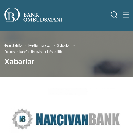
Əsas Səhifə
Media mərkəzi
Xəbərlər
"naxçıvan bank"ın lisenziyası ləğv edilib,
Xəbərlər