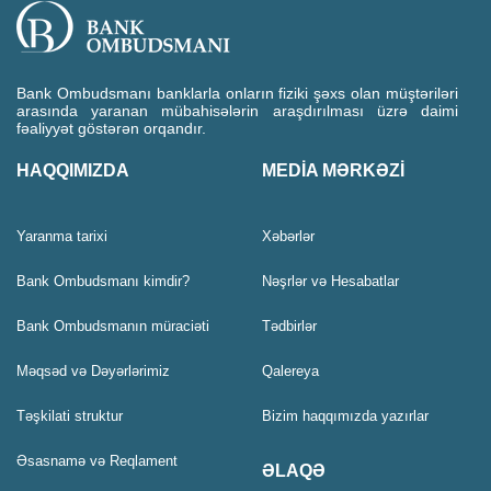
Bank Ombudsmanı banklarla onların fiziki şəxs olan müştəriləri
arasında yaranan mübahisələrin araşdırılması üzrə daimi
fəaliyyət göstərən orqandır.
HAQQIMIZDA
MEDİA MƏRKƏZİ
Yaranma tarixi
Xəbərlər
Bank Ombudsmanı kimdir?
Nəşrlər və Hesabatlar
Bank Ombudsmanın müraciəti
Tədbirlər
Məqsəd və Dəyərlərimiz
Qalereya
Təşkilati struktur
Bizim haqqımızda yazırlar
Əsasnamə və Reqlament
ƏLAQƏ