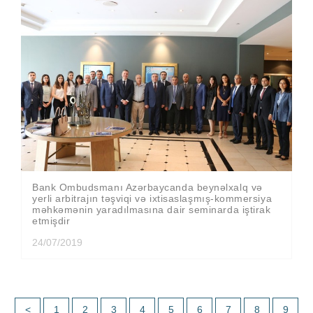
Bank Ombudsmanı Azərbaycanda beynəlxalq və
yerli arbitrajın təşviqi və ixtisaslaşmış-kommersiya
məhkəmənin yaradılmasına dair seminarda iştirak
etmişdir
24/07/2019
<
1
2
3
4
5
6
7
8
9