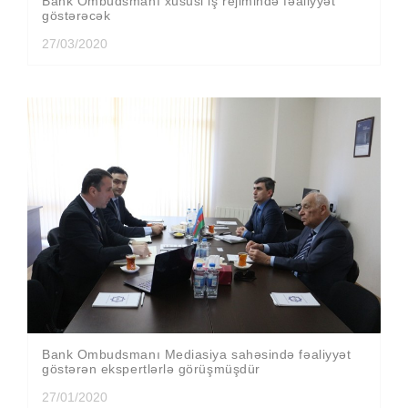
Bank Ombudsmanı xüsusi iş rejimində fəaliyyət
göstərəcək
27/03/2020
Bank Ombudsmanı Mediasiya sahəsində fəaliyyət
göstərən ekspertlərlə görüşmüşdür
27/01/2020