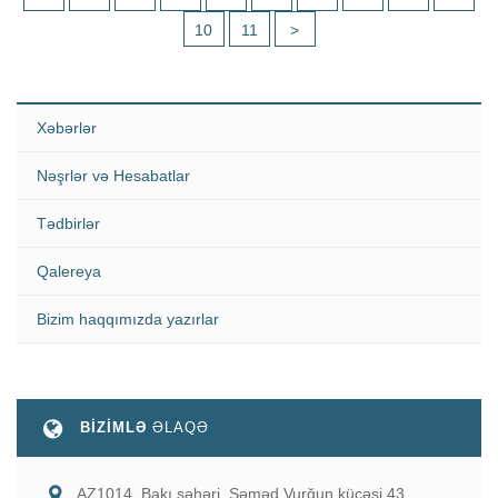
10
11
>
Xəbərlər
Nəşrlər və Hesabatlar
Tədbirlər
Qalereya
Bizim haqqımızda yazırlar
BİZİMLƏ
ƏLAQƏ
AZ1014, Bakı şəhəri, Səməd Vurğun küçəsi 43,