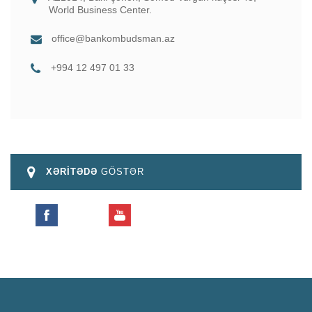
World Business Center.
office@bankombudsman.az
+994 12 497 01 33
XƏRİTƏDƏ
GÖSTƏR