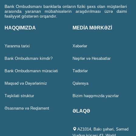
Bank Ombudsmanı banklarla onların fiziki şəxs olan müştəriləri
arasında yaranan mübahisələrin araşdırılması üzrə daimi
fəaliyyət göstərən orqandır.
HAQQIMIZDA
MEDİA MƏRKƏZİ
Yaranma tarixi
Xəbərlər
Bank Ombudsmanı kimdir?
Nəşrlər və Hesabatlar
Bank Ombudsmanın müraciəti
Tədbirlər
Məqsəd və Dəyərlərimiz
Qalereya
Təşkilati struktur
Bizim haqqımızda yazırlar
Əsasnamə və Reqlament
ƏLAQƏ
AZ1014, Bakı şəhəri, Səməd
Vurğun küçəsi 43, World