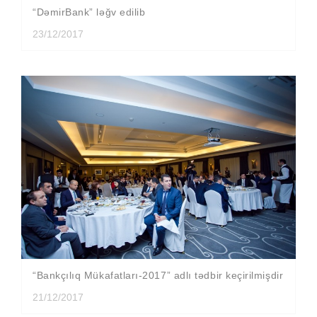
“DəmirBank” ləğv edilib
23/12/2017
“Bankçılıq Mükafatları-2017” adlı tədbir keçirilmişdir
21/12/2017