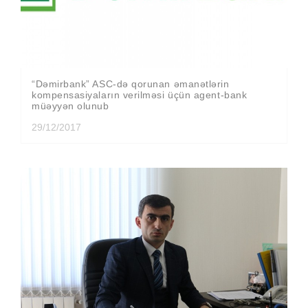
“Dəmirbank” ASC-də qorunan əmanətlərin
kompensasiyaların verilməsi üçün agent-bank
müəyyən olunub
29/12/2017