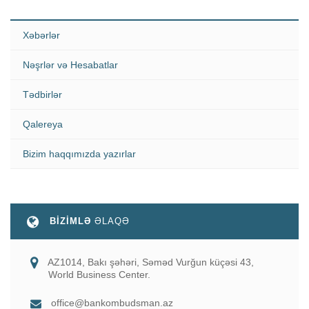
Xəbərlər
Nəşrlər və Hesabatlar
Tədbirlər
Qalereya
Bizim haqqımızda yazırlar
BİZİMLƏ
ƏLAQƏ
AZ1014, Bakı şəhəri, Səməd Vurğun küçəsi 43,
World Business Center.
office@bankombudsman.az