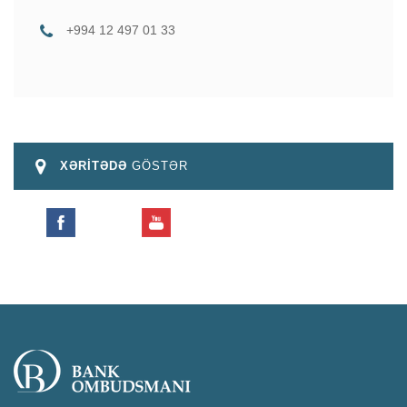
+994 12 497 01 33
XƏRİTƏDƏ
GÖSTƏR